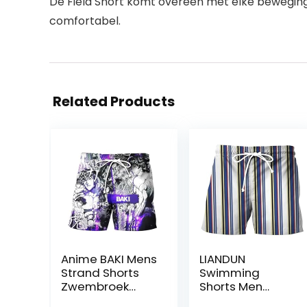
De Field Short komt overeen met elke beweging
comfortabel.
Related Products
Anime BAKI Mens
LIANDUN
Strand Shorts
Swimming
Zwembroek
Shorts Men
Hanma Baki 3D
Sports Shorts