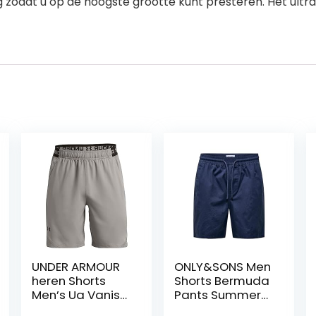
 zodat u op de hoogste grootte kunt presteren. Het ul
UNDER ARMOUR
ONLY&SONS Men
heren Shorts
Shorts Bermuda
Men’s Ua Vanish
Pants Summer
Woven Shorts
Trousers Short