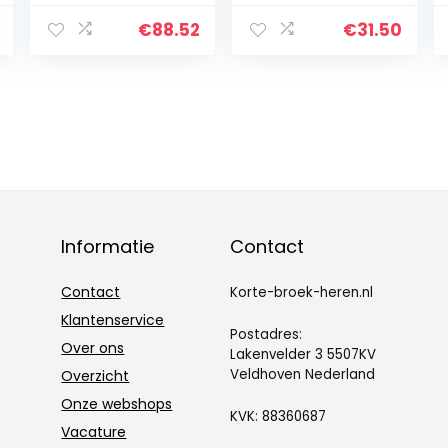
Leisure Trousers,
Colour:Dark Blue,
€
88.52
€
31.50
Size:S
Informatie
Contact
Contact
Korte-broek-heren.nl
Klantenservice
Postadres:
Over ons
Lakenvelder 3 5507KV
Veldhoven Nederland
Overzicht
Onze webshops
KVK: 88360687
Vacature