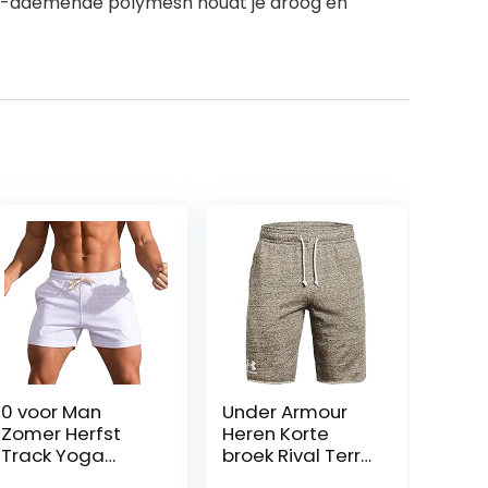
tra-ademende polymesh houdt je droog en
0 voor Man
Under Armour
Zomer Herfst
Heren Korte
Track Yoga
broek Rival Terry
Running Tie
Short