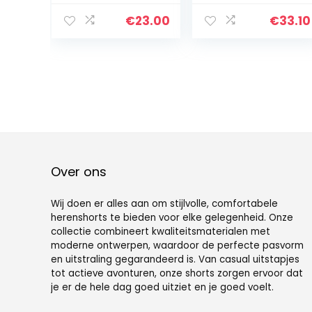
Print Zomer
Men Beach
Sneldrogende
Shorts
€
23.00
€
33.10
Board Korte
Swimsuits
Broek Casual
Printed Sports
Running Gym
Shorts Men
Shorts
Casual Holiday
Pants
Over ons
Wij doen er alles aan om stijlvolle, comfortabele
herenshorts te bieden voor elke gelegenheid. Onze
collectie combineert kwaliteitsmaterialen met
moderne ontwerpen, waardoor de perfecte pasvorm
en uitstraling gegarandeerd is. Van casual uitstapjes
tot actieve avonturen, onze shorts zorgen ervoor dat
je er de hele dag goed uitziet en je goed voelt.