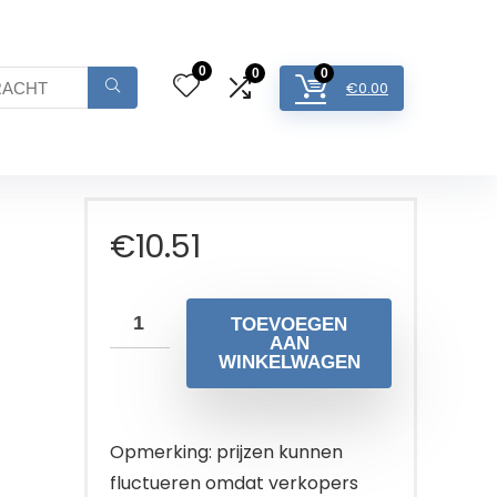
0
0
0
€
0.00
€
10.51
TOEVOEGEN
AAN
WINKELWAGEN
Opmerking: prijzen kunnen
fluctueren omdat verkopers