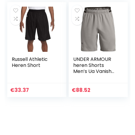
Running Rechte Vijf
Punten Shorts
Strand Broek Mens
Mode Board Shorts
Russell Athletic
UNDER ARMOUR
Heren Short
heren Shorts
Men’s Ua Vanish
Woven Shorts
€
33.37
€
88.52