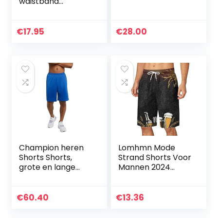
waistband
drawstring
comfortable
shorts sport and
€
17.95
€
28.00
leisure
Champion heren
Lomhmn Mode
Shorts Shorts,
Strand Shorts Voor
grote en lange
Mannen 2024
mesh-shorts voor
Nieuwe Shorts
mannen, dagelijkse
Heren Zomer Plus
gymshorts, 10 inch
Size Broek Pocket
€
60.40
€
13.36
Trekkoord Losse
Casual Sport