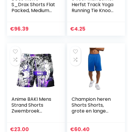
S_Drax Shorts Flat
Herfst Track Yoga
Packed, Medium
Running Tie Knoop
Beige, 56, medium
Rechte Been
beige, 56
Broek Shorts Mens
€
96.39
€
4.25
Anime BAKI Mens
Champion heren
Strand Shorts
Shorts Shorts,
Zwembroek
grote en lange
Hanma Baki 3D
mesh-shorts voor
Print Zomer
mannen, dagelijkse
Sneldrogende
gymshorts, 10 inch
€
23.00
€
60.40