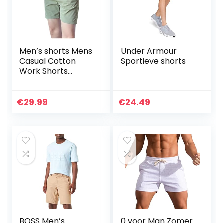
Men’s shorts Mens
Under Armour
Casual Cotton
Sportieve shorts
Work Shorts
Summer Thin Cool
Pants Men Shorts-
Green,S
€
29.99
€
24.49
BOSS Men’s
0 voor Man Zomer