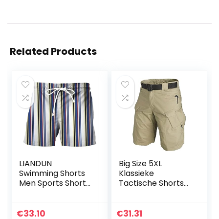
Related Products
LIANDUN
Big Size 5XL
Swimming Shorts
Klassieke
Men Sports Shorts
Tactische Shorts
Men Beach Shorts
Mannen Outdoor
Swimsuits Printed
Waterdichte
Sports Shorts Men
Militaire
€
33.10
€
31.31