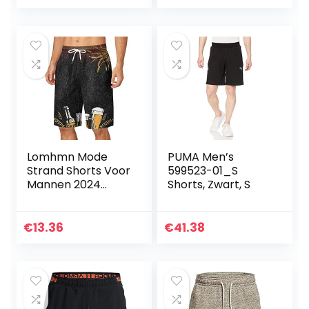
Casual Holiday
Camouflage Multi-
Pants
Pocket Shorts
Mens – groen – S
Lomhmn Mode
PUMA Men’s
Strand Shorts Voor
599523-01_S
Mannen 2024
Shorts, Zwart, S
Nieuwe Shorts
Heren Zomer Plus
Size Broek Pocket
€
13.36
€
41.38
Trekkoord Losse
Casual Sport
Running Rechte Vijf
Punten Shorts
Strand Broek Mens
Mode Board Shorts