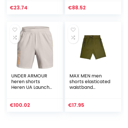
matchshorts
modieuze
€
23.74
€
88.52
geweven
cargobroek heren
UNDER ARMOUR
MAX MEN men
heren shorts
shorts elasticated
Heren UA Launch
waistband
Sw 7” Wordmark
drawstring
Shorts
comfortable
shorts sport and
€
100.02
€
17.95
leisure