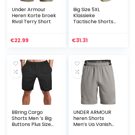
Under Armour
Big Size 5XL
Heren Korte broek
Klassieke
Rival Terry Short
Tactische Shorts
Mannen Outdoor
Waterdichte
Militaire
€
22.99
€
31.31
Camouflage Multi-
Pocket Shorts
Mens – groen – S
BBring Cargo
UNDER ARMOUR
Shorts Men ’s Big
heren Shorts
Buttons Plus Size
Men’s Ua Vanish
casual alle
Woven Shorts