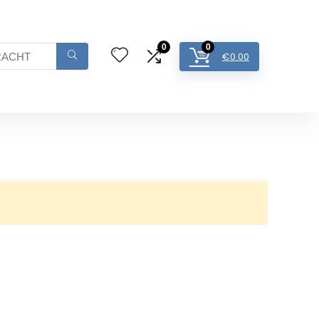
0
0
€
0.00